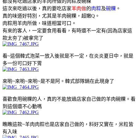
都沒有吃過店家的羊肉所做的肉粽及碗粿
這次來吃過以後，真的要吃店家
羊肉做
的
肉粽
及
碗粿
。
真的味道好特別，尤其是羊肉碗粿，超嫩Q。
肉粽用羊肉所做，味道相當可口。
有來的客人，一定要食用看看，有時還不一定有(因為店家這
款太夯了)被拿完了
看~這個韓式泡菜一放入後就是不一定，在炎炎夏日中，就是
多一份可口好下胃
來喲~來喲~來喲~是不是阿。韓式部隊鍋在此現身了
喜歡食用碗粿的人，真的不能放過店家自己做的羊肉碗粿。看
到這個還不心動嗎
瞧瞧這款~羊肉肉粽也是店家自己做的，料好又實在，米粒皆
有入味