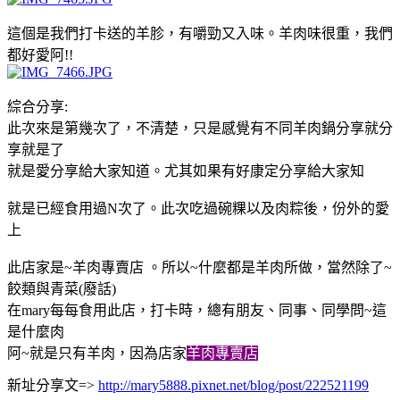
這個是我們打卡送的羊胗，有嚼勁又入味。羊肉味很重，我們
都好愛阿!!
綜合分享:
此次來是第幾次了，不清楚，只是感覺有不同羊肉鍋分享就分
享就是了
就是愛分享給大家知道。尤其如果有好康定分享給大家知
就是已經食用過N次了。此次吃過碗粿以及肉粽後，份外的愛
上
此店家是~羊肉專賣店 。所以~什麼都是羊肉所做，當然除了~
餃類與青菜(廢話)
在mary每每食用此店，打卡時，總有朋友、同事、同學問~這
是什麼肉
阿~就是只有羊肉，因為店家
羊肉專賣店
新址分享文=>
http://mary5888.pixnet.net/blog/post/222521199