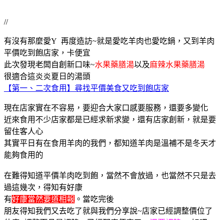
//
有沒有那麼愛Y 再度造訪~就是愛吃羊肉也愛吃鍋，又到羊肉
平價吃到飽店家，卡便宜
此次發現老闆自創新口味~
水果藥膳湯
以及
麻辣水果藥膳湯
很適合這炎炎夏日的湯頭
【第一、二次食用】尋找平價美食又吃到飽店家
現在店家實在不容易，要迎合大家口感要服務，還要多變化
近來食用不少店家都是已經求新求變，還有店家創新，就是要
留住客人心
其實平日有在食用羊肉的我們，都知道羊肉是溫補不是冬天才
能夠食用的
在難得知道平價羊肉吃到飽，當然不會放過，也當然不只是去
過這幾次，得知有好康
有
好康當然要道相報
。當吃完後
朋友得知我們又去吃了就與我們分享說~
店家已經調整價位了