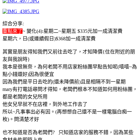
綜合分享:
重點來了
~ 變化(4):星期二~星期五 $335元加一成清潔費
星期六，日(或連續假日)$368加一成清潔費
其實是朋友得知我們又前往去吃了，才知降價{住在附近的朋
友與我說時}
我本是很無奈，為何老闆不用店家粉絲團早點告知呢(嘻嘻~為
點小錢還好)因為很便宜
因為我們是平日去吃的(還未降價前)且是相隔不到一星期
mary有打電話尋問才得知，老闆們根本不知道如何用粉絲團，
都是老闆的女兒所用
他女兒早就不在店裡，到外地工作去了
所以~凡事事出必有因。(再想想自己還不是一樣電腦白痴一
枚)。問清楚才好
也不知道是否為老闆們? 只知道店家的服務不錯，因為某些
食材未能即時上來