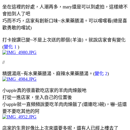
坐在這裡的好處，人潮再多，mary還是可以到處拍，這樣總不
會拍到人了吧
巧而不巧，店家有創新口味~水果藥膳湯。可以嚐嚐看(總是喜
歡勇敢的嚐試)
打卡按讚已變~不是上次送的那個{羊油}。就說店家會有變化
(
變化 1
)
//
精選湯底~有水果藥膳湯、麻辣水果藥膳湯。(
變化 2
)
小apple真的很喜歡吃店家的羊肉肉燥飯吔
打從一進店家，坐入自己的位置後
小apple就一直頻頻說要吃羊肉肉燥飯了(還連吃3碗)，嚇~這還
要不要吃其他的阿
店家的生意好像比上次來還要多呢，還有人已經上樓去了