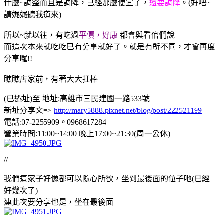
什麼~調整而且是調降，已經那麼便宜了，
還要調降
。(好吧~
請娓娓聽我道來)
所以~就以往，有吃過
平價，好康
都會與看倌們說
而這次本來就吃吃已有分享就好了。就是有所不同，才會再度
分享囉!!
瞧瞧店家前，有著大大扛棒
(已遷址)至 地址
:
高雄市三民建國一路533號
新址分享文=>
http://mary5888.pixnet.net/blog/post/222521199
電話:07-2255909。0968617284
營業時間:11:00~14:00 晚上17:00~21:30(周一公休)
//
我們這家子好像都可以隨心所欲，坐到最後面的位子吔(已經
好幾次了)
連此次要分享也是，坐在最後面