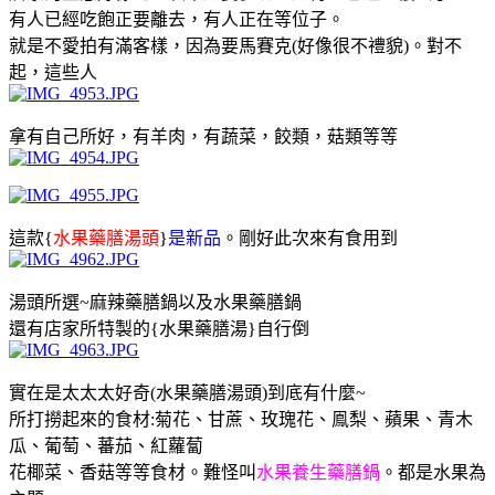
有人已經吃飽正要離去，有人正在等位子。
就是不愛拍有滿客樣，因為要馬賽克(好像很不禮貌)。對不
起，這些人
拿有自己所好，有羊肉，有蔬菜，餃類，菇類等等
這款{
水果藥膳湯頭
}
是新品
。剛好此次來有食用到
湯頭所選~麻辣藥膳鍋以及水果藥膳鍋
還有店家所特製的{水果藥膳湯}自行倒
實在是太太太好奇(水果藥膳湯頭)到底有什麼~
所打撈起來的食材:菊花、甘蔗、玫瑰花、鳯梨、蘋果、青木
瓜、葡萄、蕃茄、紅蘿蔔
花椰菜、香菇等等食材。難怪叫
水果養生藥膳鍋
。都是水果為