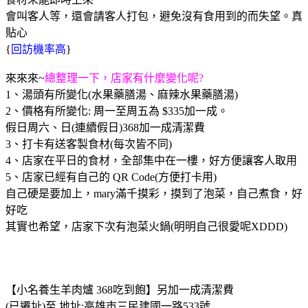
會叫客人等，還會請客人打包，避免沒有食用到的而失望。真
貼心
{
回訪機率高
}
來來來~
總整理一下，店家有什麼變化呢?
1、湯頭有所變化(水果藥膳湯、麻辣水果藥膳湯)
2、價格有所變化: 周一至周五為 $335加一成。
假日周六、日(連續假日)368加一成清潔費
3、打卡有送客製食材(每次皆不同)
4、店家在平日的食材，全部集中在一樓，好方便讓客人取用
5、店家已經有自己的 QR Code(方便打卡用)
自己硬是要加上，mary滿千摸彩，摸到了泡菜，自己煮食，好
好吃
其實也希望，店家下次有泡菜火鍋(明明自己很愛呢XDDD)
【小名養生羊肉爐 368吃到飽】另加一成清潔費
(已遷址)至 地址
:
高雄市三民建國一路533號