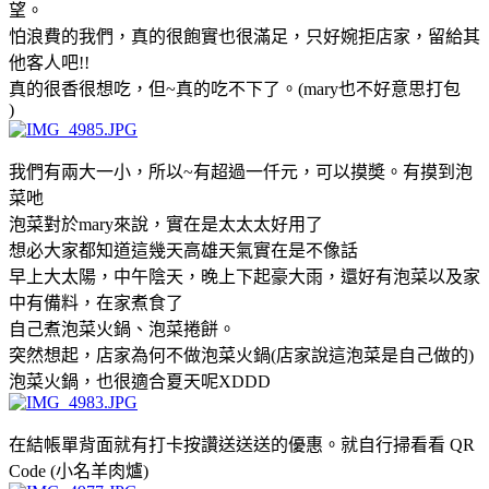
望。
怕浪費的我們，真的很飽實也很滿足，只好婉拒店家，留給其
他客人吧!!
真的很香很想吃，但~真的吃不下了。(mary也不好意思打包
)
我們有兩大一小，所以~有超過一仟元，可以摸奬。有摸到泡
菜吔
泡菜對於mary來說，實在是太太太好用了
想必大家都知道這幾天高雄天氣實在是不像話
早上大太陽，中午陰天，晚上下起豪大雨，還好有泡菜以及家
中有備料，在家煮食了
自己煮泡菜火鍋、泡菜捲餅。
突然想起，店家為何不做泡菜火鍋(店家說這泡菜是自己做的)
泡菜火鍋，也很適合夏天呢XDDD
在結帳單背面就有打卡按讚送送送的優惠。就自行掃看看 QR
Code (小名羊肉爐)