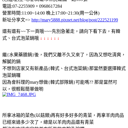
電話:07-2255909。0968617284
營業時間:11:00~14:00 晚上17:00~21:30(周一公休)
新址分享文=>
http://mary5888.pixnet.net/blog/post/222521199
還有還有~~下一頁哦~~~先別急著走，請向下看下去，有韓
式、台式泡菜鍋哦
↓ ↓ ↓ ↓ ↓ ↓
繼{水果藥膳鍋}後，我們又離不久又來了，因為又想吃清爽，
解膩的鍋
不想到店家又有新產品{韓式、台式泡菜鍋}那當然要選擇韓式
泡菜鍋囉
因為會料理的mary想做{韓式部隊鍋}可能嗎?? 那是當然可
以，很輕鬆簡單做喲
所拿冰箱的菜色(以菇類)再有好多好多的青菜，再拿羊肉肉品
已經來過多少次了，總是以羊肉肉品還有青菜