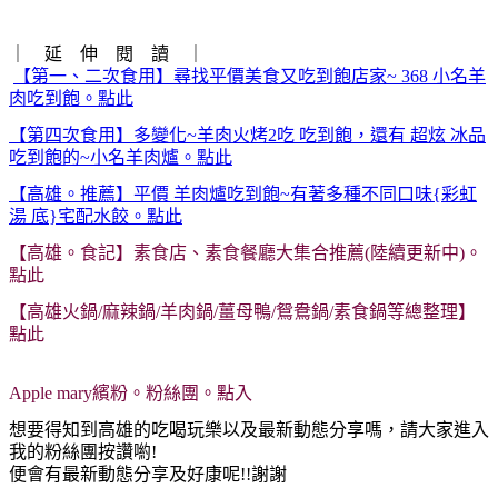
｜ 延 伸 閱 讀 ｜
【第一、二次食用】尋找平價美食又吃到飽店家~ 368 小名羊
肉吃到飽。點此
【第四次食用】多變化~羊肉火烤2吃 吃到飽，還有 超炫 冰品
吃到飽的~小名羊肉爐。點此
【高雄。推薦】平價 羊肉爐吃到飽~有著多種不同口味{彩虹
湯 底}宅配水餃。點此
【高雄。食記】素食店、素食餐廳大集合推薦(陸續更新中)。
點此
【高雄火鍋/麻辣鍋/羊肉鍋/薑母鴨/鴛鴦鍋/素食鍋等總整理】
點此
高雄美食，高雄捷運週邊吃喝玩樂】上百家~總整理、點此
Apple mary繽粉。粉絲團。點入
想要得知到高雄的吃喝玩樂以及最新動態分享嗎，
請大家進入
我的粉絲團按讚喲!
便會有最新動態分享及好康呢!!謝謝