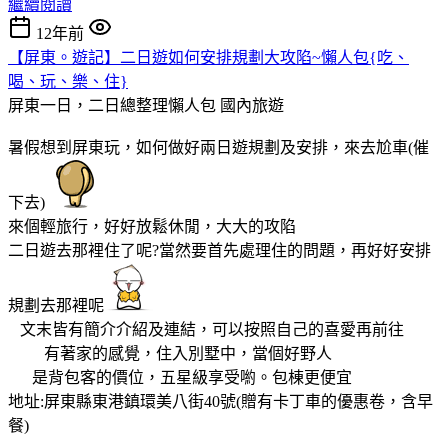
繼續閱讀
12年前
【屏東。遊記】二日遊如何安排規劃大攻陷~懶人包{吃、
喝、玩、樂、住}
屏東一日，二日總整理懶人包
國內旅遊
暑假想到屏東玩，如何做好兩日遊規劃及安排，來去尬車(催
下去)
來個輕旅行，好好放鬆休閒，大大的攻陷
二日遊去那裡住了呢?當然要首先處理住的問題，再好好安排
規劃去那裡呢
文末皆有簡介介紹及連結，可以按照自己的喜愛再前往
有著家的感覺，住入別墅中，當個好野人
是背包客的價位，五星級享受喲。包棟更便宜
地址:屏東縣東港鎮環美八街40號(贈有卡丁車的優惠卷，含早
餐)