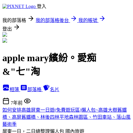
登入
我的部落格
我的部落格後台
我的帳號
登出
apple mary繽紛。愛痴
&"七"淘
相簿
部落格
名片
7年前
如何安排高雄屏東一日遊(免費遊玩區)懶人包~高雄大樹舊鐵
橋、高屏舊鐵橋、林後四林平地森林園區、竹田車站、落山風
藝術季
屏東一日，二日總整理懶人包
國內旅遊