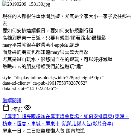
現在的人都很注重休閒旅遊，尤其是全家大小一家子要往那裡
去
要如何安排連續假日，要如何安排規劃行程
高雄到屏東一日遊，只要有規劃(順著路走)很輕鬆
mary平常就很喜歡帶著小apple趴趴走
而身邊的朋友也都知道mary很喜歡大自然
尤其是遊山玩水，很悠閒自在的遊玩，可以好好減壓
瞧瞧mary的朋友帶領我們前進遊玩"趣"
style="display:inline-block;width:728px;height:90px"
data-ad-client="ca-pub-1961755078287052"
data-ad-slot="1410222326">
繼續閱讀
7年前
【屏東】超亮眼超炫在屏東燈會登埸。如何安排屏東{東港、
枋寮、恆春、車城、屏東市}趴趴走懶人包(影片分享)
屏東一日，二日總整理懶人包
國內旅遊