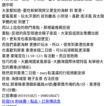
適中呢
大家都知道~要吃新鮮現撈又便宜的海鮮 到 東港。
愛看風景、玩水浮潛的 就到離島 小琉球。喜歡 南洋風 與太陽
爭艷的就 到墾丁
而以上這些的熱門景點，那裡最推薦民宿
重點~民宿的房型很適合親子家庭，大家庭或朋友集體出遊
的。更有背包客房哦(超便宜)
而我們喜歡海鮮 更勝於玩水，所以，很常到東港找美食
也喜歡到屏東 東港來個二日遊，可以玩得輕鬆更深層
東港 東隆宮在11/18~12/1 有活動。而且很熱鬧
恰巧的是，大鵬灣國家風景區~大鵬灣國際休閒特區 有舉辦大
型的賽車(好精彩)
既然是到東港二日遊，mary有滿滿的行程規劃安排
民宿: 海豚城堡 親子友善 合法民宿
地址:屏東縣東港鎮新義路40號(離華僑市場約為3分、東港夜
市3分鐘)
訂房專線:0919193825。0980180471
民宿FB 粉絲團。點此。訂房傳訊息