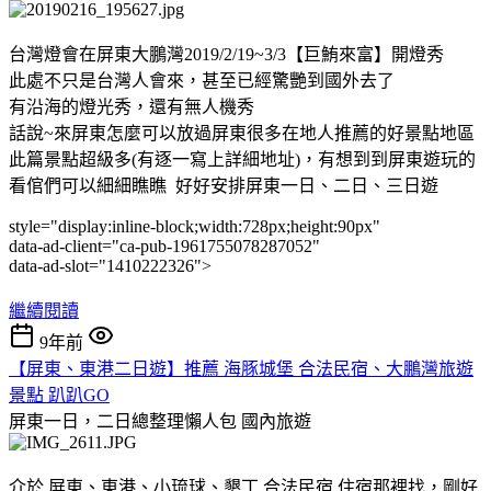
台灣燈會在屏東大鵬灣2019/2/19~3/3【巨鮪來富】開燈秀
此處不只是台灣人會來，甚至已經驚艷到國外去了
有沿海的燈光秀，還有無人機秀
話說~來屏東怎麼可以放過屏東很多在地人推薦的好景點地區
此篇景點超級多(有逐一寫上詳細地址)，有想到到屏東遊玩的
看倌們可以細細瞧瞧 好好安排屏東一日、二日、三日遊
style="display:inline-block;width:728px;height:90px"
data-ad-client="ca-pub-1961755078287052"
data-ad-slot="1410222326">
繼續閱讀
9年前
【屏東、東港二日遊】推薦 海豚城堡 合法民宿、大鵬灣旅遊
景點 趴趴GO
屏東一日，二日總整理懶人包
國內旅遊
介於 屏東、東港、小琉球、墾丁 合法民宿 住宿那裡找，剛好