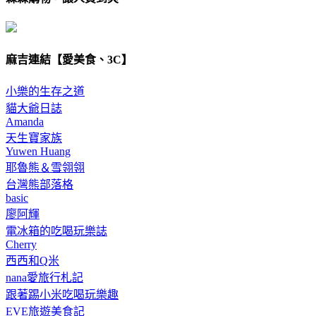
麻吉連結【愛美食、3C】
小樂的生存之道
貓大爺日誌
Amanda
天生寶家族
Yuwen Huang
耶魯熊＆雪翎翎
台灣熊部落格
basic
廖阿輝
電冰箱的吃喝玩樂誌
Cherry
西西和Q米
nana愛旅行札記
跟著踢小米吃喝玩樂趣
EVE旅遊美食記