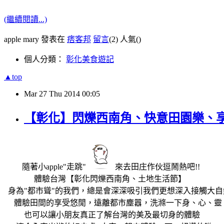
(繼續閱讀...)
apple mary 發表在
痞客邦
留言
(2)
人氣(
)
個人分類：
彰化美食遊記
▲top
Mar
27
Thu
2014
00:05
【彰化】閃爍西南角、快意田園樂、
隨著小apple"走跳"
來去田庄作伙逗鬧熱吧!!
體驗台灣【彰化閃爍西南角、土地生活節】
身為"都市聳"的我們，總是會深深吸引我們更想深入接觸大自
體驗田間的享受悠閒，遠離都市塵囂，洗滌一下身、心、靈
也可以讓小朋友真正了解台灣的美及最切身的體驗