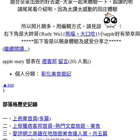
適合全家出遊的好去處~大家一起來體驗一下，超讚的喲
請尾尾看介紹喲，因為太讚太感動的田庄體驗
所以照片頗多，用編輯方式，請見諒
!
右下角是大帥哥{Rudy Wu}
{熊喵。大口吃}
!小apple好有榮幸與
*****如下皆是以親身體驗及感受分享之*****
(繼續閱讀...)
apple mary 發表在
痞客邦
留言
(20)
人氣(
)
個人分類：
彰化美食遊記
▲top
1
部落格歷史記錄
一、
上奇摩首頁(多篇)
二、
上榮獲痞客邦首頁~熱門文章旅遊、美食
三、
愛評網之高雄在地旅遊美食達人賞。共五篇