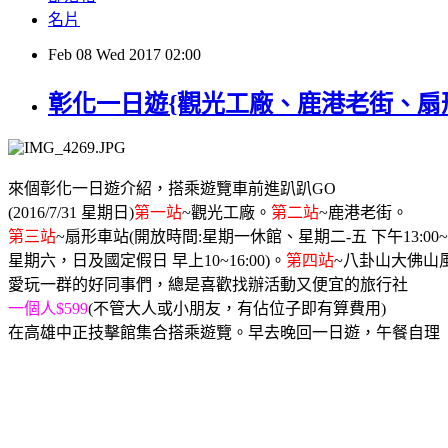
名片
Feb
08
Wed
2017
02:00
彰化一日遊{觀光工廠、鹿港老街、扇
來個彰化一日遊介紹，搭乘遊覽車前進趴趴GO
(2016/7/31 星期日)
第一站
~觀光工廠。
第二站
~鹿港老街。
第三站
~扇形車站(開放時間:星期一休館、星期二-五 下午13:00~1
星期六，日及國定假日 早上10~16:00)。
第四站
~八卦山大佛山
愛玩一群的好同事們，總是喜歡找辦活動又便宜的旅行社
一個人$599
(不管大人或小朋友，有佔位子即有算費用)
在高雄中正技擊館集合搭乘遊覽。早去晚回一日遊，午餐自理