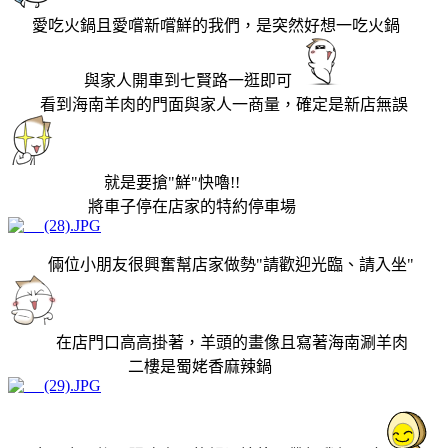
愛吃火鍋且愛嚐新嚐鮮的我們，是突然好想一吃火鍋
與家人開車到七賢路一逛即可
看到海南羊肉的門面與家人一商量，確定是新店無誤
就是要搶"鮮"快嚕!!
將車子停在店家的特約停車場
倆位小朋友很興奮幫店家做勢"請歡迎光臨、請入坐"
在店門口高高掛著，羊頭的畫像且寫著海南涮羊肉
二樓是蜀姥香麻辣鍋