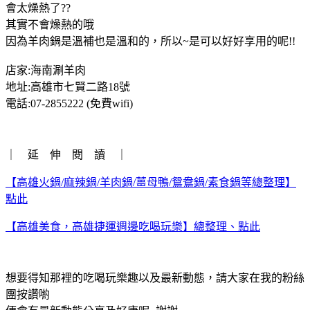
會太燥熱了??
其實不會燥熱的哦
因為羊肉鍋是溫補也是溫和的，所以~是可以好好享用的呢!!
店家:海南涮羊肉
地址:高雄市七賢二路18號
電話:07-2855222 (免費wifi)
｜ 延 伸 閱 讀 ｜
【高雄火鍋/麻辣鍋/羊肉鍋/薑母鴨/鴛鴦鍋/素食鍋等總整理】
點此
【高雄美食，高雄捷運週邊吃喝玩樂】總整理、點此
想要得知那裡的吃喝玩樂趣以及最新動態，請大家在我的粉絲
團按讚喲