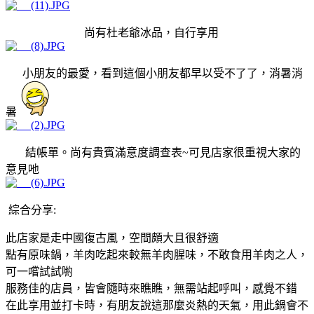
尚有杜老爺冰品，自行享用
小朋友的最愛，看到這個小朋友都早以受不了了，消暑消
暑
結帳單。尚有貴賓滿意度調查表~可見店家很重視大家的
意見吔
綜合分享:
此店家是走中國復古風，空間頗大且很舒適
點有原味鍋，羊肉吃起來較無羊肉腥味，不敢食用羊肉之人，
可一嚐試試喲
服務佳的店員，皆會隨時來瞧瞧，無需站起呼叫，感覺不錯
在此享用並打卡時，有朋友說這那麼炎熱的天氣，用此鍋會不