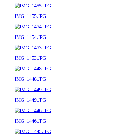
IMG_1455.JPG
IMG_1454.JPG
IMG_1453.JPG
IMG_1448.JPG
IMG_1449.JPG
IMG_1446.JPG