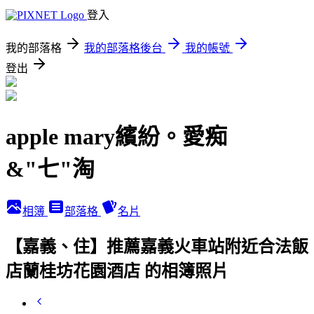
登入
我的部落格
我的部落格後台
我的帳號
登出
apple mary繽紛。愛痴
&"七"淘
相簿
部落格
名片
【嘉義、住】推薦嘉義火車站附近合法飯
店蘭桂坊花園酒店 的相簿照片