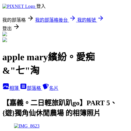
登入
我的部落格
我的部落格後台
我的帳號
登出
apple mary繽紛。愛痴
&"七"淘
相簿
部落格
名片
【嘉義。二日輕旅趴趴go】PART 5、
{遊}獨角仙休閒農場 的相簿照片