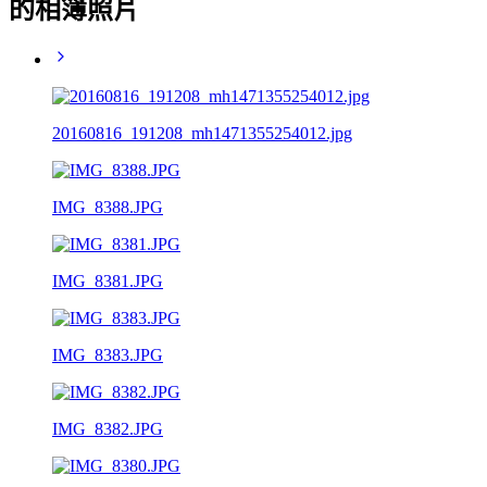
的相簿照片
20160816_191208_mh1471355254012.jpg
IMG_8388.JPG
IMG_8381.JPG
IMG_8383.JPG
IMG_8382.JPG