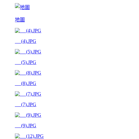
地圖
__ (4).JPG
__ (5).JPG
__ (8).JPG
__ (7).JPG
__ (9).JPG